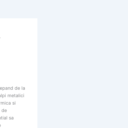
,
cepand de la
lpi metalici
rmica si
e de
tial sa
e