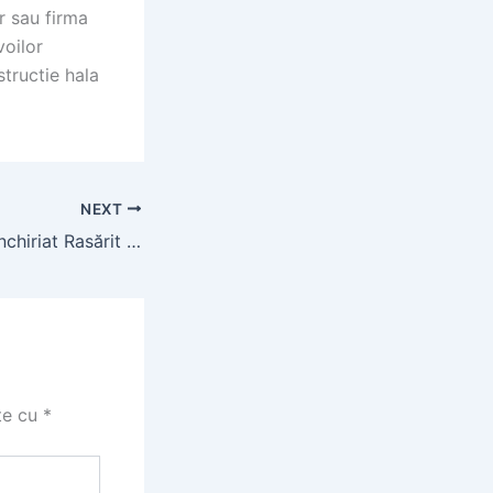
r sau firma
voilor
structie hala
NEXT
Apartamente de închiriat Rasărit de Soare – Studiouri moderne
te cu
*