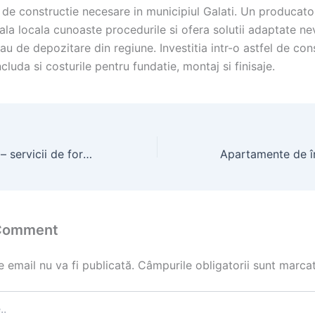
e de constructie necesare in municipiul Galati. Un producato
la locala cunoaste procedurile si ofera solutii adaptate ne
sau de depozitare din regiune. Investitia intr-o astfel de con
ncluda si costurile pentru fundatie, montaj si finisaje.
Forari puturi apa – servicii de foraje puturi
 Comment
 email nu va fi publicată.
Câmpurile obligatorii sunt marca