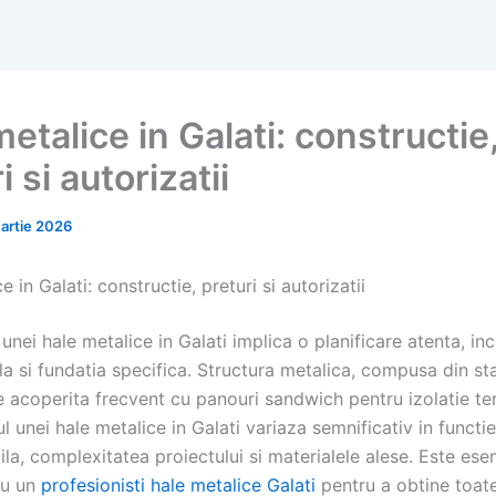
etalice in Galati: constructie
i si autorizatii
artie 2026
e in Galati: constructie, preturi si autorizatii
unei hale metalice in Galati implica o planificare atenta, in
la si fundatia specifica. Structura metalica, compusa din sta
e acoperita frecvent cu panouri sandwich pentru izolatie te
ul unei hale metalice in Galati variaza semnificativ in functi
ila, complexitatea proiectului si materialele alese. Este esen
cu un
profesionisti hale metalice Galati
pentru a obtine toat