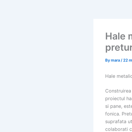
Skip
to
content
Hale m
pretur
By
mara
/
22 m
Hale metalic
Construirea 
proiectul ha
si pane, est
fonica. Pret
suprafata ut
colaborati 