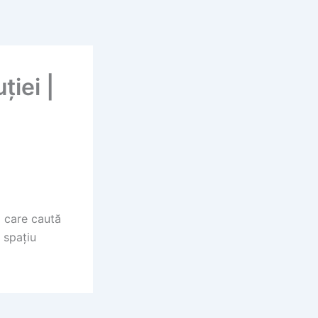
ției |
i care caută
 spațiu