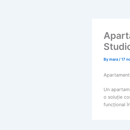
Skip
to
content
Aparta
Studi
By
mara
/
17 n
Apartament d
Un apartamen
o soluție co
funcțional î