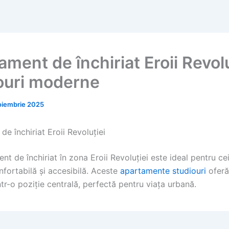
ment de închiriat Eroii Revolu
ouri moderne
oiembrie 2025
e închiriat Eroii Revoluției
t de închiriat în zona Eroii Revoluției este ideal pentru ce
nfortabilă și accesibilă. Aceste
apartamente studiouri
oferă
ntr-o poziție centrală, perfectă pentru viața urbană.