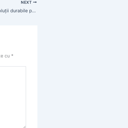
NEXT
Acoperis hale – soluții durabile pentru hale metalice
te cu
*