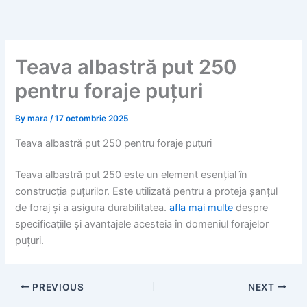
Skip
to
content
Teava albastră put 250
pentru foraje puțuri
By
mara
/
17 octombrie 2025
Teava albastră put 250 pentru foraje puțuri
Teava albastră put 250 este un element esențial în
construcția puțurilor. Este utilizată pentru a proteja șanțul
de foraj și a asigura durabilitatea.
afla mai multe
despre
specificațiile și avantajele acesteia în domeniul forajelor
puțuri.
PREVIOUS
NEXT