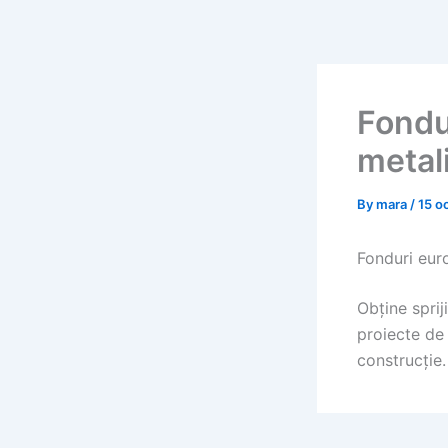
Skip
to
content
Fondu
metal
By
mara
/
15 o
Fonduri eur
Obține sprij
proiecte de 
construcție.