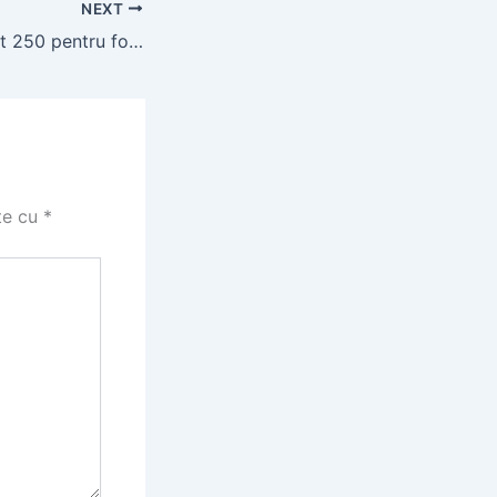
NEXT
Teava albastră put 250 pentru foraje puțuri
te cu
*