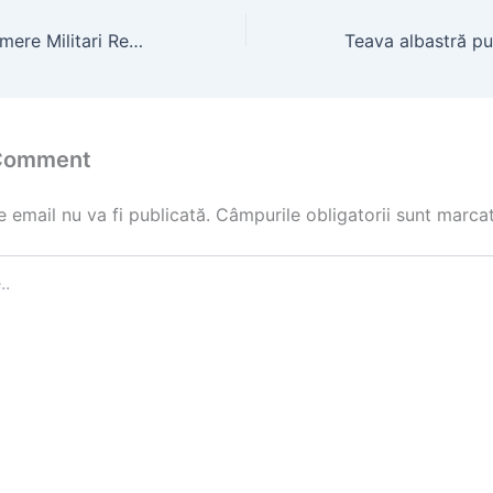
Apartament 3 camere Militari Residence de închiriat
 Comment
 email nu va fi publicată.
Câmpurile obligatorii sunt marca