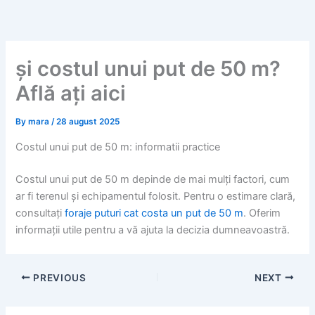
Skip
to
content
și costul unui put de 50 m?
Află ați aici
By
mara
/
28 august 2025
Costul unui put de 50 m: informatii practice
Costul unui put de 50 m depinde de mai mulți factori, cum
ar fi terenul și echipamentul folosit. Pentru o estimare clară,
consultați
foraje puturi cat costa un put de 50 m
. Oferim
informații utile pentru a vă ajuta la decizia dumneavoastră.
PREVIOUS
NEXT