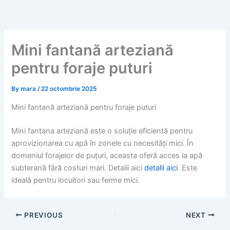
Skip
to
content
Mini fantană arteziană
pentru foraje puturi
By
mara
/
22 octombrie 2025
Mini fantană arteziană pentru foraje puturi
Mini fantana arteziană este o soluție eficientă pentru
aprovizionarea cu apă în zonele cu necesități mici. În
domeniul forajelor de puțuri, aceasta oferă acces la apă
subterană fără costuri mari. Detalii aici
detalii aici
. Este
ideală pentru locuitori sau ferme mici.
PREVIOUS
NEXT