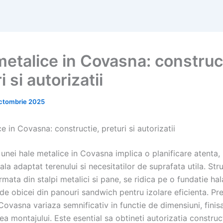
metalice in Covasna: construc
i si autorizatii
ctombrie 2025
e in Covasna: constructie, preturi si autorizatii
 unei hale metalice in Covasna implica o planificare atenta,
ala adaptat terenului si necesitatilor de suprafata utila. Str
rmata din stalpi metalici si pane, se ridica pe o fundatie hala
 de obicei din panouri sandwich pentru izolare eficienta. Pre
Covasna variaza semnificativ in functie de dimensiuni, finisa
a montajului. Este esential sa obtineti autorizatia construc