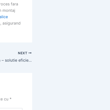
roces fara
in montaj
alice
e, asigurand
NEXT
Fantana interioara – solutie eficienta pentru foraje puturi
te cu
*