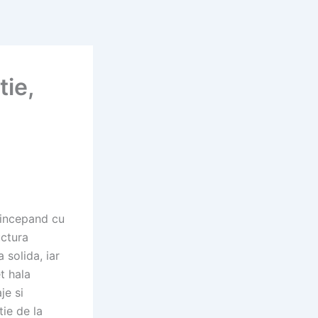
tie,
 incepand cu
uctura
 solida, iar
t hala
je si
tie de la