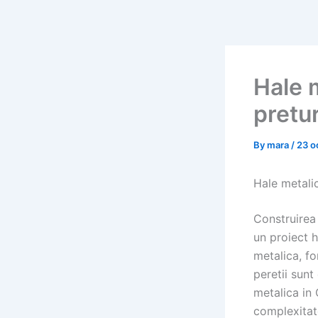
Skip
to
content
Hale 
pretur
By
mara
/
23 o
Hale metalic
Construirea
un proiect h
metalica, fo
peretii sunt
metalica in 
complexitate