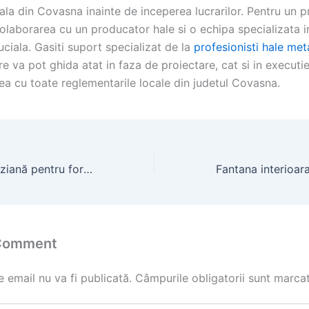
ala din Covasna inainte de inceperea lucrarilor. Pentru un p
olaborarea cu un producator hale si o echipa specializata 
uciala. Gasiti suport specializat de la
profesionisti hale met
e va pot ghida atat in faza de proiectare, cat si in executi
ea cu toate reglementarile locale din judetul Covasna.
Mini fantană arteziană pentru foraje puturi
 Comment
 email nu va fi publicată.
Câmpurile obligatorii sunt marca