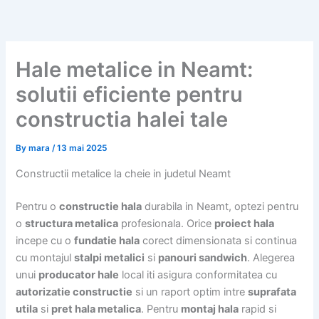
Skip
to
content
Hale metalice in Neamt:
solutii eficiente pentru
constructia halei tale
By
mara
/
13 mai 2025
Constructii metalice la cheie in judetul Neamt
Pentru o
constructie hala
durabila in Neamt, optezi pentru
o
structura metalica
profesionala. Orice
proiect hala
incepe cu o
fundatie hala
corect dimensionata si continua
cu montajul
stalpi metalici
si
panouri sandwich
. Alegerea
unui
producator hale
local iti asigura conformitatea cu
autorizatie constructie
si un raport optim intre
suprafata
utila
si
pret hala metalica
. Pentru
montaj hala
rapid si