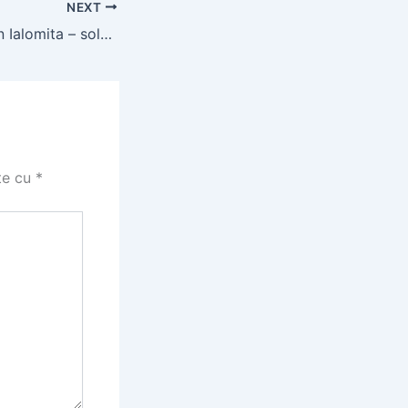
NEXT
Montaj acoperis in Ialomita – solutii profesionale pentru tigla ceramica si tabla Lindab
te cu
*