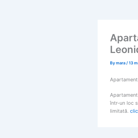
Skip
to
content
Apart
Leoni
By
mara
/
13 m
Apartamente
Apartamente
într-un loc s
limitată.
cli