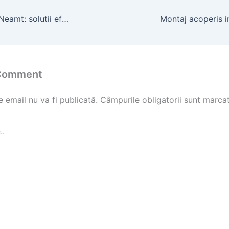
Hale metalice in Neamt: solutii eficiente pentru constructia halei tale
 Comment
 email nu va fi publicată.
Câmpurile obligatorii sunt marca