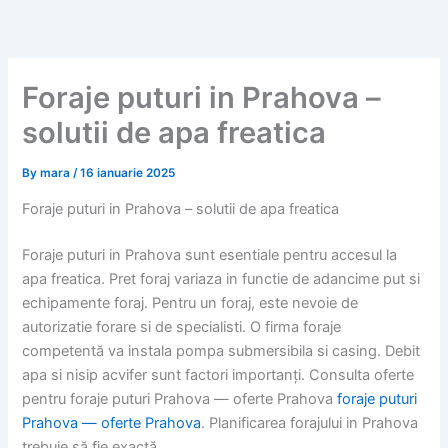
Skip
to
content
Foraje puturi in Prahova –
solutii de apa freatica
By
mara
/
16 ianuarie 2025
Foraje puturi in Prahova – solutii de apa freatica
Foraje puturi in Prahova sunt esentiale pentru accesul la
apa freatica. Pret foraj variaza in functie de adancime put si
echipamente foraj. Pentru un foraj, este nevoie de
autorizatie forare si de specialisti. O firma foraje
competentă va instala pompa submersibila si casing. Debit
apa si nisip acvifer sunt factori importanți. Consulta oferte
pentru foraje puturi Prahova — oferte Prahova
foraje puturi
Prahova — oferte Prahova
. Planificarea forajului in Prahova
trebuie să fie exactă.