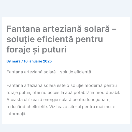
Skip
to
content
Fantana arteziană solară –
soluție eficientă pentru
foraje și puturi
By
mara
/
10 ianuarie 2025
Fantana arteziană solară – soluție eficientă
Fantana arteziană solara este o soluție modernă pentru
foraje puturi, oferind acces la apă potabilă în mod durabil.
Aceasta utilizează energie solară pentru funcționare,
reducând cheltuielile. Viziteaza site-ul pentru mai multe
informații.