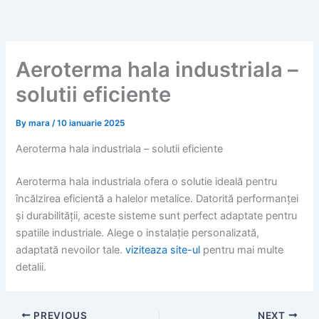
Skip
to
content
Aeroterma hala industriala –
solutii eficiente
By
mara
/
10 ianuarie 2025
Aeroterma hala industriala – solutii eficiente
Aeroterma hala industriala ofera o solutie ideală pentru
încălzirea eficientă a halelor metalice. Datorită performanței
și durabilității, aceste sisteme sunt perfect adaptate pentru
spatiile industriale. Alege o instalație personalizată,
adaptată nevoilor tale.
viziteaza site-ul
pentru mai multe
detalii.
PREVIOUS
NEXT