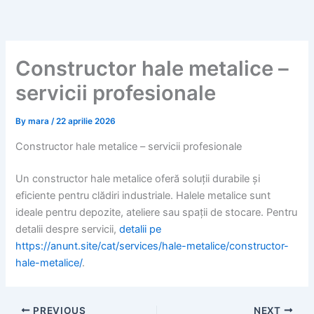
Skip
to
content
Constructor hale metalice –
servicii profesionale
By
mara
/
22 aprilie 2026
Constructor hale metalice – servicii profesionale
Un constructor hale metalice oferă soluții durabile și
eficiente pentru clădiri industriale. Halele metalice sunt
ideale pentru depozite, ateliere sau spații de stocare. Pentru
detalii despre servicii,
detalii pe
https://anunt.site/cat/services/hale-metalice/constructor-
hale-metalice/
.
PREVIOUS
NEXT