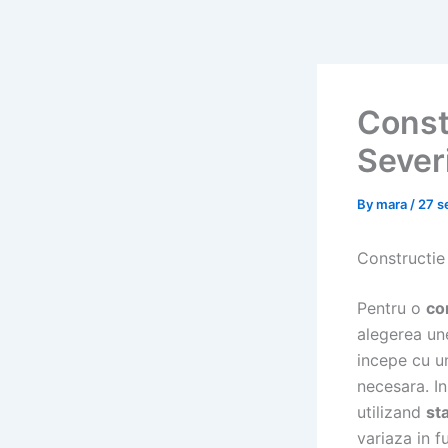
Skip
to
content
Const
Severi
By
mara
/
27 s
Constructie 
Pentru o
co
alegerea un
incepe cu 
necesara. I
utilizand
sta
variaza in f