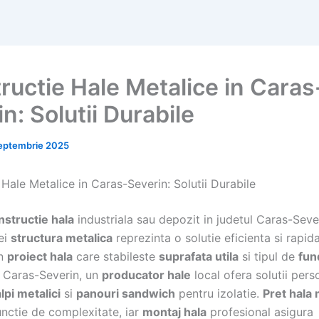
ructie Hale Metalice in Caras
n: Solutii Durabile
eptembrie 2025
Hale Metalice in Caras-Severin: Solutii Durabile
nstructie hala
industriala sau depozit in judetul Caras-Seve
ei
structura metalica
reprezinta o solutie eficienta si rapid
un
proiect hala
care stabileste
suprafata utila
si tipul de
fun
n Caras-Severin, un
producator hale
local ofera solutii pers
lpi metalici
si
panouri sandwich
pentru izolatie.
Pret hala 
unctie de complexitate, iar
montaj hala
profesional asigura