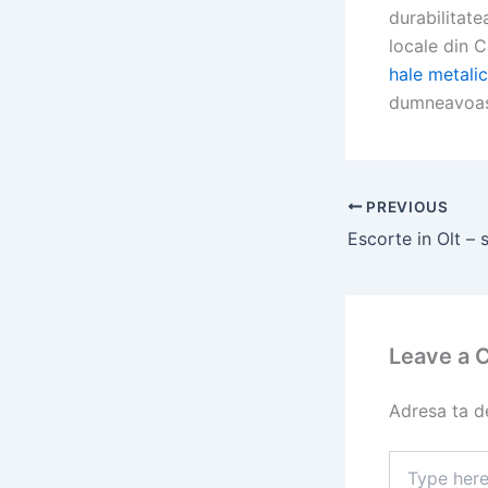
durabilitate
locale din 
hale metali
dumneavoast
PREVIOUS
Escorte in Olt – s
Leave a
Adresa ta de
Type
here..