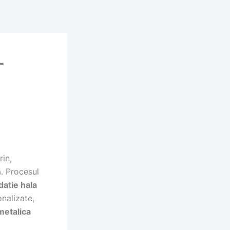
-
rin,
a. Procesul
datie hala
onalizate,
metalica