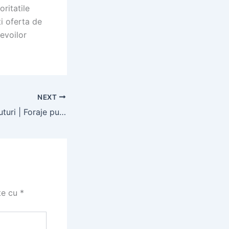
oritatile
i oferta de
nevoilor
NEXT
Sistem de forat puturi | Foraje puturi eficiente
te cu
*