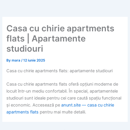
Skip
to
content
Casa cu chirie apartments
flats | Apartamente
studiouri
By
mara
/
12 iunie 2025
Casa cu chirie apartments flats: apartamente studiouri
Casa cu chirie apartments flats oferă opțiuni moderne de
locuit într-un mediu confortabil. În special, apartamentele
studiouri sunt ideale pentru cei care caută spațiu funcțional
și economic. Accesează pe
anunt.site — casa cu chirie
apartments flats
pentru mai multe detalii.