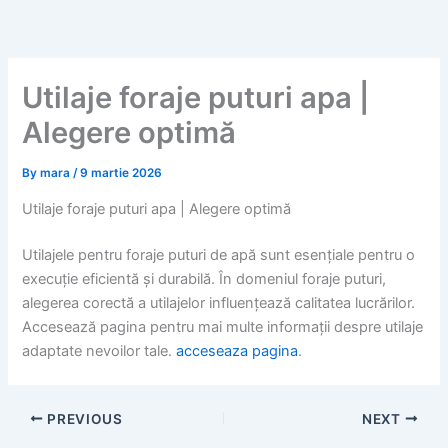
Skip
to
content
Utilaje foraje puturi apa |
Alegere optimă
By
mara
/
9 martie 2026
Utilaje foraje puturi apa | Alegere optimă
Utilajele pentru foraje puturi de apă sunt esențiale pentru o
execuție eficientă și durabilă. În domeniul foraje puturi,
alegerea corectă a utilajelor influențează calitatea lucrărilor.
Accesează pagina pentru mai multe informații despre utilaje
adaptate nevoilor tale.
acceseaza pagina
.
PREVIOUS
NEXT