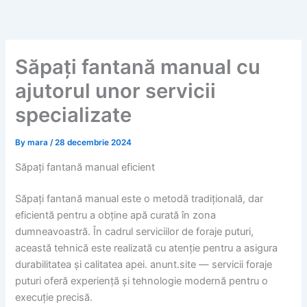
Skip
to
content
Săpați fantană manual cu
ajutorul unor servicii
specializate
By
mara
/
28 decembrie 2024
Săpați fantană manual eficient
Săpați fantană manual este o metodă tradițională, dar
eficientă pentru a obține apă curată în zona
dumneavoastră. În cadrul serviciilor de foraje puturi,
această tehnică este realizată cu atenție pentru a asigura
durabilitatea și calitatea apei. anunt.site — servicii foraje
puturi oferă experiență și tehnologie modernă pentru o
execuție precisă.