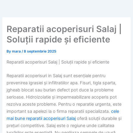
Skip
to
content
Reparatii acoperisuri Salaj |
Soluții rapide și eficiente
By
mara
/
8 septembrie 2025
Reparatii acoperisuri Salaj | Soluții rapide și eficiente
Reparatii acoperisuri in Salaj sunt esențiale pentru
prevenirea igrasiei și infiltratiilor apa. Fisuri, tigla sparta,
jgheab blocat sau burlan defect pot duce la probleme
serioase. Hidroizolatie și impermeabilizare acoperis pot
rezolva aceste probleme. Pentru o reparatie urgenta, este
important sa apelezi la o firma reparatii specializata.
cele
mai bune reparatii acoperisuri Salaj
oferă soluții durabile și
prețuri competitive. Salaj este o regiune unde calitatea
lucrărilor este esențială. Nu neglijaza semnele de uzură