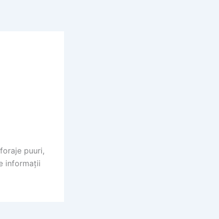
foraje puuri,
e informații