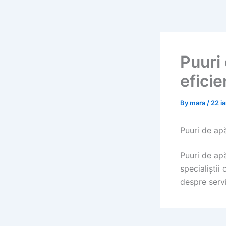
Skip
to
content
Puuri 
eficie
By
mara
/
22 i
Puuri de apă 
Puuri de apă
specialiștii
despre servic