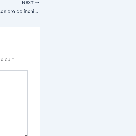
NEXT
Apartamente garsoniere de închiriat în București
te cu
*