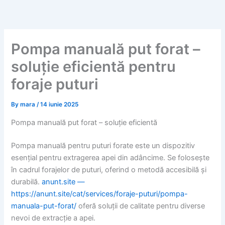
Skip
to
content
Pompa manuală put forat –
soluție eficientă pentru
foraje puturi
By
mara
/
14 iunie 2025
Pompa manuală put forat – soluție eficientă
Pompa manuală pentru puturi forate este un dispozitiv
esențial pentru extragerea apei din adâncime. Se folosește
în cadrul forajelor de puturi, oferind o metodă accesibilă și
durabilă.
anunt.site —
https://anunt.site/cat/services/foraje-puturi/pompa-
manuala-put-forat/
oferă soluții de calitate pentru diverse
nevoi de extracție a apei.