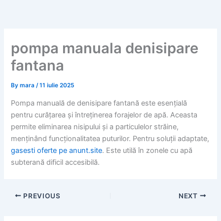
Skip
to
content
pompa manuala denisipare
fantana
By
mara
/
11 iulie 2025
Pompa manuală de denisipare fantană este esențială
pentru curățarea și întreținerea forajelor de apă. Aceasta
permite eliminarea nisipului și a particulelor străine,
menținând funcționalitatea puturilor. Pentru soluții adaptate,
gasesti oferte pe anunt.site
. Este utilă în zonele cu apă
subterană dificil accesibilă.
PREVIOUS
NEXT