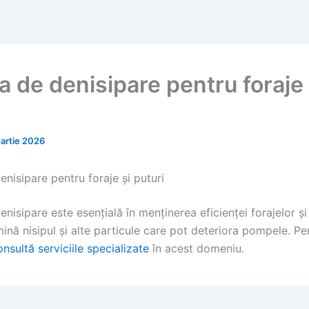
 de denisipare pentru foraje 
artie 2026
nisipare pentru foraje și puturi
isipare este esențială în menținerea eficienței forajelor și 
ină nisipul și alte particule care pot deteriora pompele. Pen
onsultă serviciile specializate
în acest domeniu.