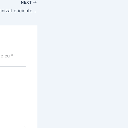
NEXT
Foraje puturi mecanizat eficiente și rapide
te cu
*