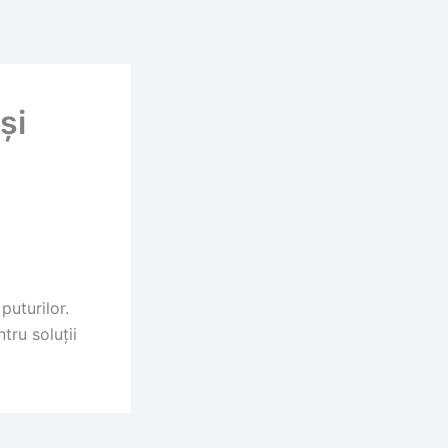
și
puturilor.
tru soluții