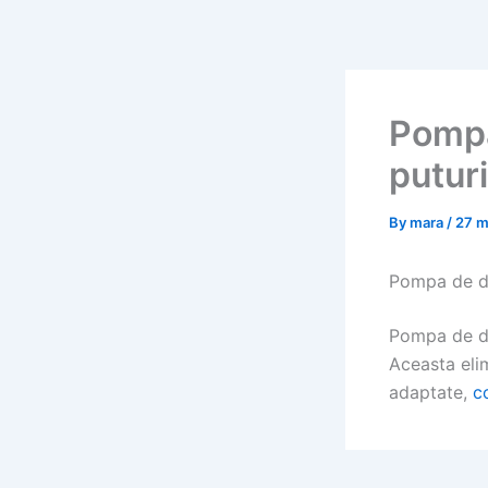
Skip
to
content
Pompa
puturi
By
mara
/
27 m
Pompa de de
Pompa de den
Aceasta elim
adaptate,
c