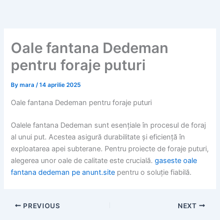
Skip
to
content
Oale fantana Dedeman
pentru foraje puturi
By
mara
/
14 aprilie 2025
Oale fantana Dedeman pentru foraje puturi
Oalele fantana Dedeman sunt esențiale în procesul de foraj
al unui put. Acestea asigură durabilitate și eficiență în
exploatarea apei subterane. Pentru proiecte de foraje puturi,
alegerea unor oale de calitate este crucială.
gaseste oale
fantana dedeman pe anunt.site
pentru o soluție fiabilă.
PREVIOUS
NEXT