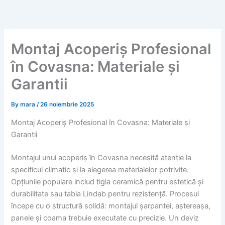
Skip
to
content
Montaj Acoperiș Profesional
în Covasna: Materiale și
Garantii
By
mara
/
26 noiembrie 2025
Montaj Acoperiș Profesional în Covasna: Materiale și
Garantii
Montajul unui acoperiș în Covasna necesită atenție la
specificul climatic și la alegerea materialelor potrivite.
Opțiunile populare includ tigla ceramică pentru estetică și
durabilitate sau tabla Lindab pentru rezistență. Procesul
începe cu o structură solidă: montajul șarpantei, aștereașa,
panele și coama trebuie executate cu precizie. Un deviz