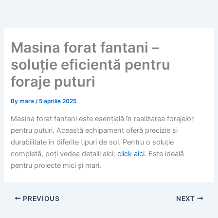
Skip
to
content
Masina forat fantani –
soluție eficientă pentru
foraje puturi
By
mara
/
5 aprilie 2025
Masina forat fantani este esențială în realizarea forajelor
pentru puturi. Această echipament oferă precizie și
durabilitate în diferite tipuri de sol. Pentru o soluție
completă, poți vedea detalii aici:
click aici
. Este ideală
pentru proiecte mici și mari.
PREVIOUS
NEXT