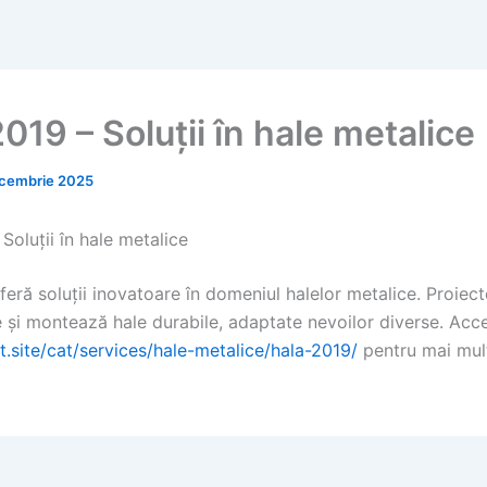
019 – Soluții în hale metalice
cembrie 2025
Soluții în hale metalice
eră soluții inovatoare în domeniul halelor metalice. Proiec
e și montează hale durabile, adaptate nevoilor diverse. Ac
t.site/cat/services/hale-metalice/hala-2019/
pentru mai mul