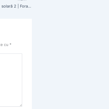
Fantana arteziană solară 2 | Foraje și puțuri
te cu
*