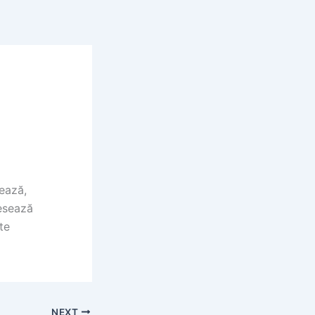
tează,
cesează
te
NEXT