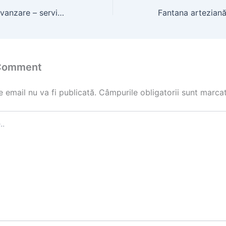
Foreza puturi de vanzare – servicii profesionale pentru foraje puturi
 Comment
 email nu va fi publicată.
Câmpurile obligatorii sunt marca