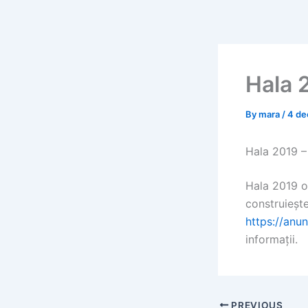
Skip
to
content
Hala 2
By
mara
/
4 de
Hala 2019 – 
Hala 2019 of
construieșt
https://anun
informații.
PREVIOUS