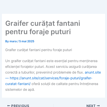
Skip
to
content
Graifer curățat fantani
pentru foraje puturi
By
mara
/
5 mai 2025
Graifer curățat fantani pentru foraje puturi
Un graifer curățat fantani este esențial pentru menținerea
eficienței forajelor puturi. Acest serviciu asigură curățarea
corectă a tuburilor, prevenind problemele de flux.
anunt.site
— https://anunt.site/cat/services/foraje-puturi/graifer-
curatat-fantani/
oferă soluții de calitate pentru întreținerea
sistemelor de apă.
PREVIOUS
NEXT