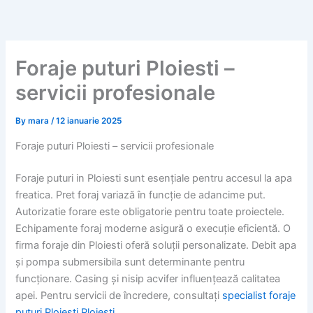
Skip
to
content
Foraje puturi Ploiesti –
servicii profesionale
By
mara
/
12 ianuarie 2025
Foraje puturi Ploiesti – servicii profesionale
Foraje puturi in Ploiesti sunt esențiale pentru accesul la apa
freatica. Pret foraj variază în funcție de adancime put.
Autorizatie forare este obligatorie pentru toate proiectele.
Echipamente foraj moderne asigură o execuție eficientă. O
firma foraje din Ploiesti oferă soluții personalizate. Debit apa
și pompa submersibila sunt determinante pentru
funcționare. Casing și nisip acvifer influențează calitatea
apei. Pentru servicii de încredere, consultați
specialist foraje
puturi Ploiesti Ploiesti
.