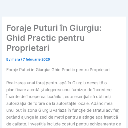
Skip
to
content
Foraje Puturi în Giurgiu:
Ghid Practic pentru
Proprietari
By
mara
/
7 februarie 2026
Foraje Puturi în Giurgiu: Ghid Practic pentru Proprietari
Realizarea unui foraj pentru apă în Giurgiu necesită o
planificare atentă și alegerea unui furnizor de încredere.
Înainte de începerea lucrărilor, este esențial să obțineți
autorizația de forare de la autoritățile locale. Adâncimea
unui put în zona Giurgiu variază în funcție de stratul acvifer,
putând ajunge la zeci de metri pentru a atinge apa freatică
de calitate. Investiția include costuri pentru echipamente de