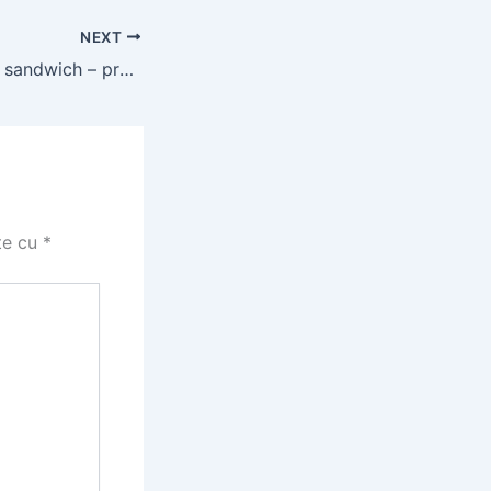
NEXT
Cost hala panouri sandwich – prețuri 2026
te cu
*