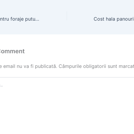
Utilaj de forat pentru foraje puturi | anunt.site
 Comment
 email nu va fi publicată.
Câmpurile obligatorii sunt marca