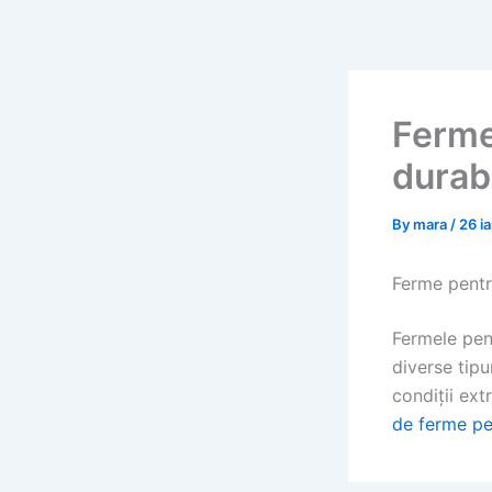
Skip
to
content
Ferme 
durab
By
mara
/
26 i
Ferme pentru
Fermele pent
diverse tipu
condiții ext
de ferme pe