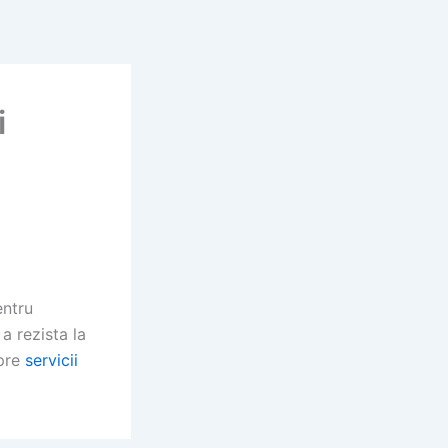
i
entru
a rezista la
spre
servicii