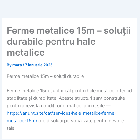
Skip
to
content
Ferme metalice 15m – soluții
durabile pentru hale
metalice
By
mara
/
7 ianuarie 2025
Ferme metalice 15m – soluții durabile
Ferme metalice 15m sunt ideal pentru hale metalice, oferind
stabilitate și durabilitate. Aceste structuri sunt construite
pentru a rezista condițiilor climatice. anunt.site —
https://anunt.site/cat/services/hale-metalice/ferme-
metalice-15m/
oferă soluții personalizate pentru nevoile
tale.