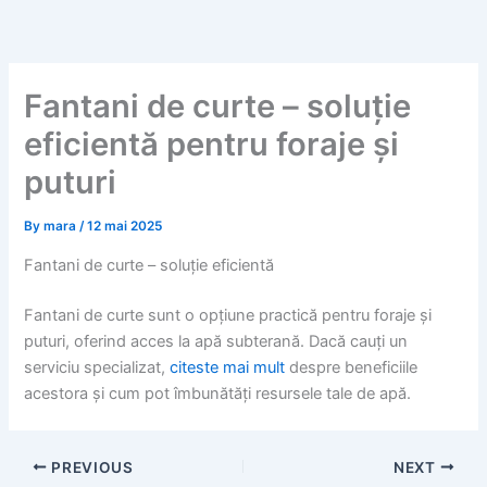
Skip
to
content
Fantani de curte – soluție
eficientă pentru foraje și
puturi
By
mara
/
12 mai 2025
Fantani de curte – soluție eficientă
Fantani de curte sunt o opțiune practică pentru foraje și
puturi, oferind acces la apă subterană. Dacă cauți un
serviciu specializat,
citeste mai mult
despre beneficiile
acestora și cum pot îmbunătăți resursele tale de apă.
PREVIOUS
NEXT