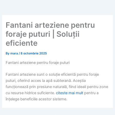
Skip
to
content
Fantani arteziene pentru
foraje puturi | Soluții
eficiente
By
mara
/
8 octombrie 2025
Fantani arteziene pentru foraje puturi
Fantani arteziene sunt o soluție eficientă pentru foraje
puturi, oferind acces la apă subterană. Aceștia
funcționează prin presiune naturală, fiind ideali pentru zone
cu resurse hidrice suficiente.
citeste mai mult
pentru a
înțelege beneficiile acestor sisteme.