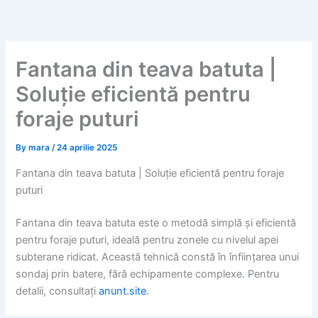
Skip
to
content
Fantana din teava batuta |
Soluție eficientă pentru
foraje puturi
By
mara
/
24 aprilie 2025
Fantana din teava batuta | Soluție eficientă pentru foraje
puturi
Fantana din teava batuta este o metodă simplă și eficientă
pentru foraje puturi, ideală pentru zonele cu nivelul apei
subterane ridicat. Această tehnică constă în înființarea unui
sondaj prin batere, fără echipamente complexe. Pentru
detalii, consultați
anunt.site
.