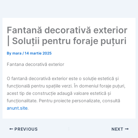
Skip
to
content
Fantană decorativă exterior
| Soluții pentru foraje puțuri
By
mara
/
14 martie 2025
Fantana decorativă exterior
O fantană decorativă exterior este o soluție estetică și
funcțională pentru spațiile verzi. În domeniul foraje puțuri,
acest tip de construcție adaugă valoare estetică și
funcționalitate. Pentru proiecte personalizate, consultă
anunt.site
.
PREVIOUS
NEXT