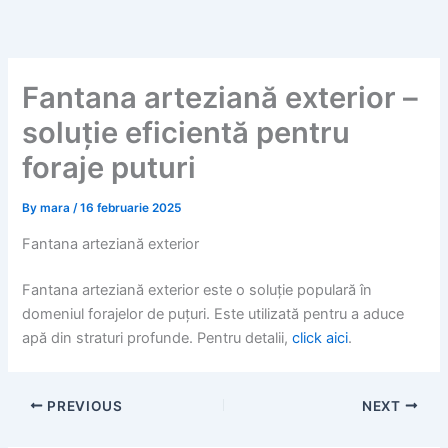
Skip
to
content
Fantana arteziană exterior –
soluție eficientă pentru
foraje puturi
By
mara
/
16 februarie 2025
Fantana arteziană exterior
Fantana arteziană exterior este o soluție populară în
domeniul forajelor de puțuri. Este utilizată pentru a aduce
apă din straturi profunde. Pentru detalii,
click aici
.
PREVIOUS
NEXT