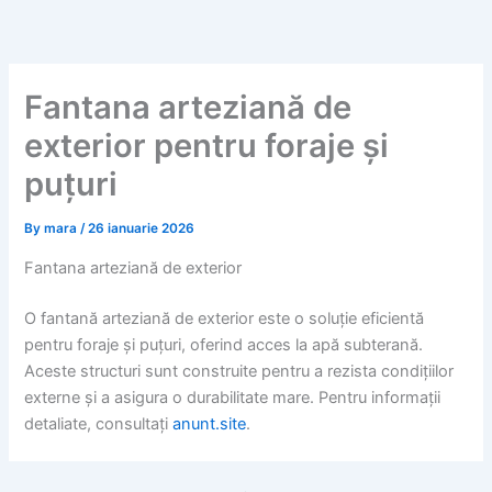
Skip
to
content
Fantana arteziană de
exterior pentru foraje și
puțuri
By
mara
/
26 ianuarie 2026
Fantana arteziană de exterior
O fantană arteziană de exterior este o soluție eficientă
pentru foraje și puțuri, oferind acces la apă subterană.
Aceste structuri sunt construite pentru a rezista condițiilor
externe și a asigura o durabilitate mare. Pentru informații
detaliate, consultați
anunt.site
.