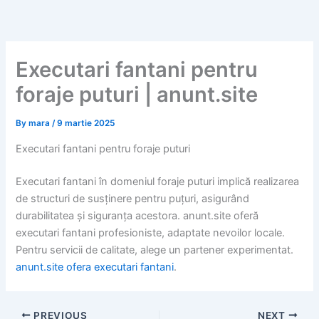
Skip
to
content
Executari fantani pentru
foraje puturi | anunt.site
By
mara
/
9 martie 2025
Executari fantani pentru foraje puturi
Executari fantani în domeniul foraje puturi implică realizarea
de structuri de susținere pentru puțuri, asigurând
durabilitatea și siguranța acestora. anunt.site oferă
executari fantani profesioniste, adaptate nevoilor locale.
Pentru servicii de calitate, alege un partener experimentat.
anunt.site ofera executari fantani
.
PREVIOUS
NEXT