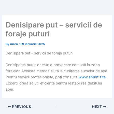
Skip
to
content
Denisipare put – servicii de
foraje puturi
By
mara
/
29 ianuarie 2025
Denisipare put – servicii de foraje puturi
Denisiparea puturilor este o provocare comună în zona
forajelor. Această metodă ajută la curățarea surselor de apă.
Pentru servicii profesioniste, poți consulta
www.anunt.site
.
Expertii oferă soluții eficiente pentru restabilirea debitului
apei.
PREVIOUS
NEXT