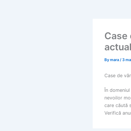
Skip
to
content
Case 
actua
By
mara
/
3 ma
Case de vânz
În domeniul
nevoilor mod
care căută s
Verifică anu