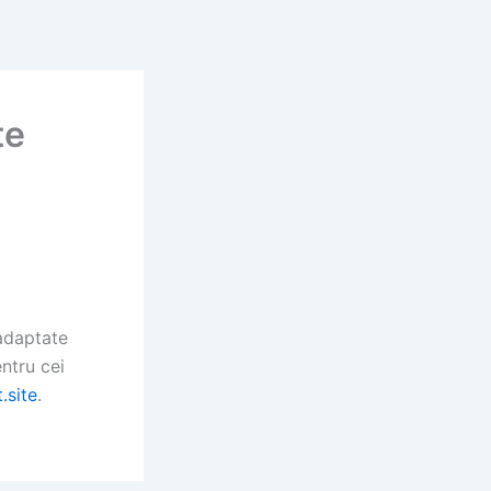
te
adaptate
ntru cei
.site
.