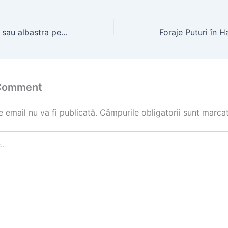
Teava portocalie sau albastra pentru put – alegerea optimă
 Comment
 email nu va fi publicată.
Câmpurile obligatorii sunt marca