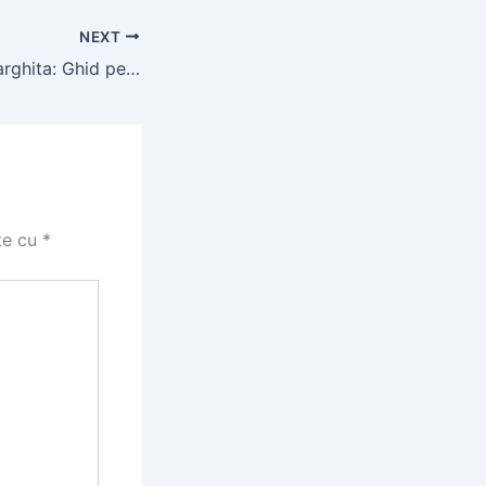
NEXT
Foraje Puturi în Harghita: Ghid pentru Proprietari
te cu
*