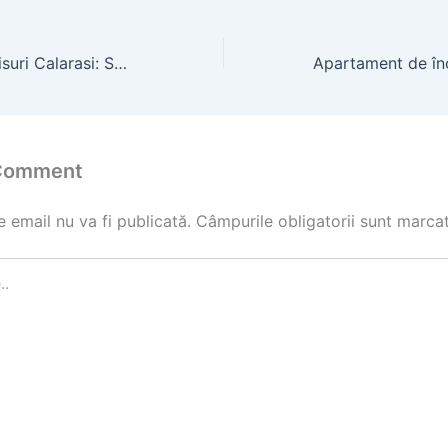
Reparatii Acoperisuri Calarasi: Solutii pentru Igrasie si Infiltratii
 Comment
 email nu va fi publicată.
Câmpurile obligatorii sunt marca