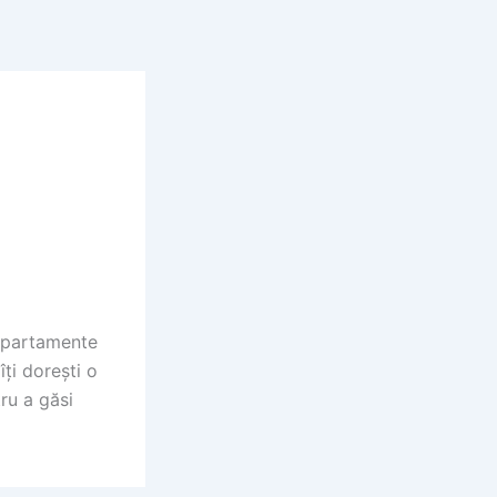
 apartamente
îți dorești o
ru a găsi