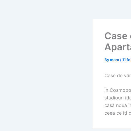
Skip
to
content
Case 
Apart
By
mara
/
11 f
Case de vâ
În Cosmopol
studiouri id
casă nouă î
ceea ce îți d