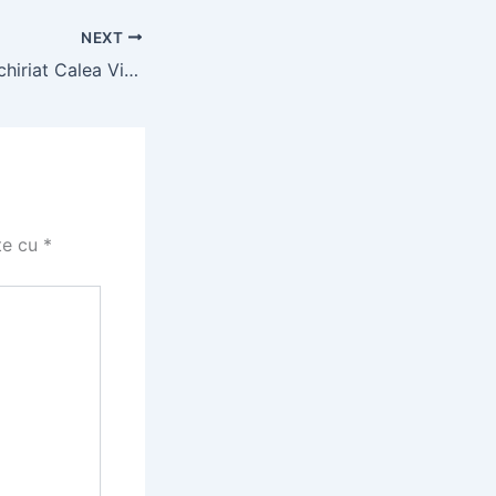
NEXT
Apartament de închiriat Calea Victoriei | Studiouri disponibile
te cu
*