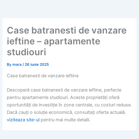
Skip
to
content
Case batranesti de vanzare
ieftine – apartamente
studiouri
By
mara
/
26 iunie 2025
Case batranesti de vanzare ieftine
Descoperă case batranesti de vanzare ieftine, perfecte
pentru apartamente studiouri. Aceste proprietăți oferă
oportunități de investiție în zone centrale, cu costuri reduse.
Dacă cauți o soluție economică, consultați oferta actuală.
viziteaza site-ul
pentru mai multe detalii.