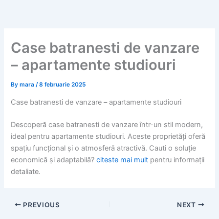
Skip
to
content
Case batranesti de vanzare
– apartamente studiouri
By
mara
/
8 februarie 2025
Case batranesti de vanzare – apartamente studiouri
Descoperă case batranesti de vanzare într-un stil modern,
ideal pentru apartamente studiouri. Aceste proprietăți oferă
spațiu funcțional și o atmosferă atractivă. Cauti o soluție
economică și adaptabilă?
citeste mai mult
pentru informații
detaliate.
PREVIOUS
NEXT