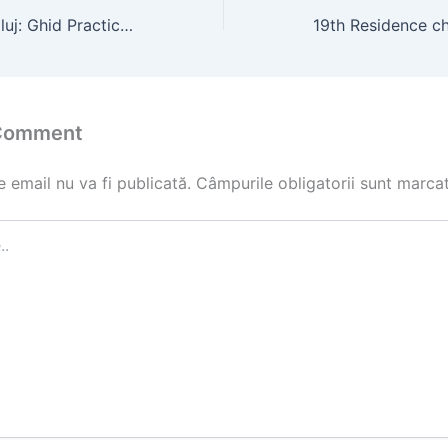
Foraje Puturi in Cluj: Ghid Practic pentru Proprietari
 Comment
 email nu va fi publicată.
Câmpurile obligatorii sunt marca