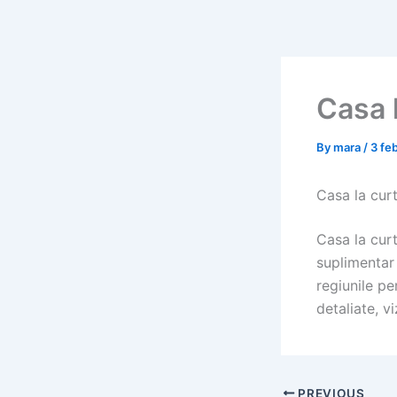
Skip
to
content
Casa l
By
mara
/
3 fe
Casa la curt
Casa la curt
suplimentar 
regiunile pe
detaliate, v
PREVIOUS