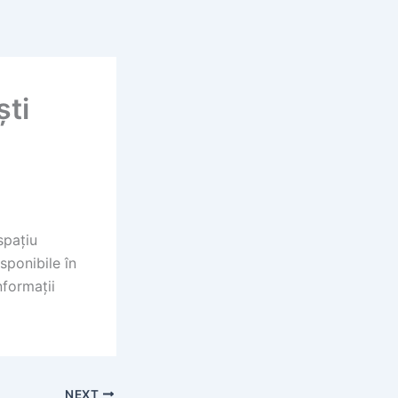
ști
spațiu
sponibile în
nformații
NEXT