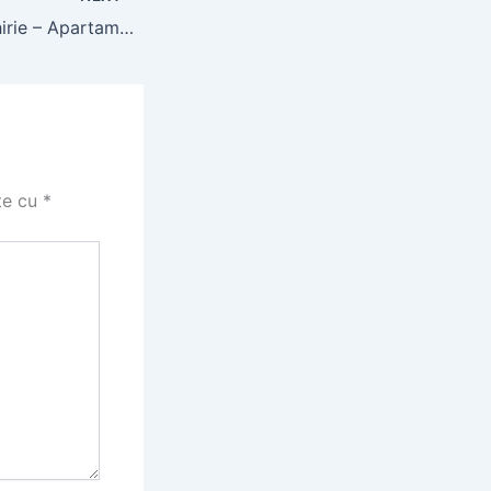
19th Residence chirie – Apartamente studiouri din București
te cu
*