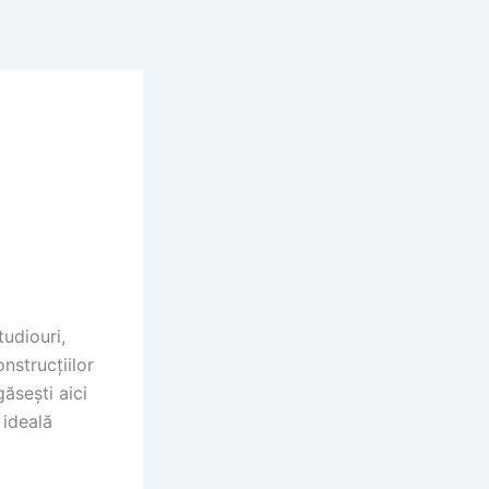
udiouri,
nstrucțiilor
ăsești aici
 ideală