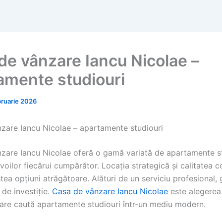
de vânzare Iancu Nicolae –
amente studiouri
bruarie 2026
zare Iancu Nicolae – apartamente studiouri
zare Iancu Nicolae oferă o gamă variată de apartamente st
oilor fiecărui cumpărător. Locația strategică și calitatea co
tea opțiuni atrăgătoare. Alături de un serviciu profesional, g
 de investiție.
Casa de vânzare Iancu Nicolae
este alegerea
care caută apartamente studiouri într-un mediu modern.