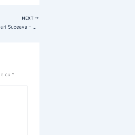
NEXT
Reparatii acoperisuri Suceava – Experti cu preturi transparente
te cu
*