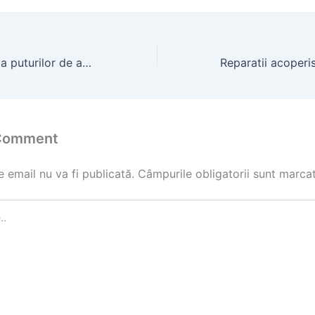
Forarea manuală a puturilor de apă în domeniul foraje puturi
 Comment
 email nu va fi publicată.
Câmpurile obligatorii sunt marca