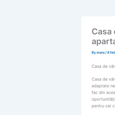
Skip
to
content
Casa 
apart
By
mara
/
8 fe
Casa de vân
Casa de vân
adaptate nev
fac din aces
oportunități
pentru cei 