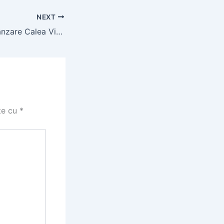
NEXT
Apartament de vânzare Calea Victoriei | Oferte studiouri
te cu
*