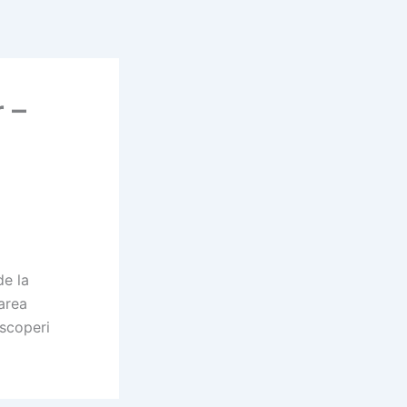
 –
de la
tarea
escoperi