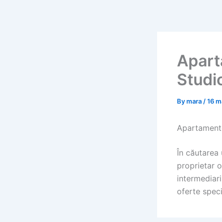
Skip
to
content
Apart
Studio
By
mara
/
16 m
Apartamente 
În căutarea
proprietar o
intermediari
oferte speci