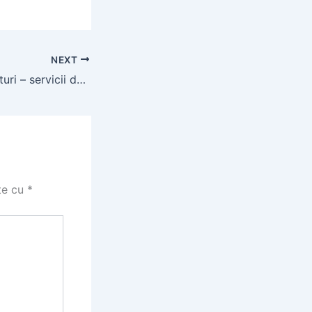
NEXT
Instalatie forat puturi – servicii de foraje puturi
te cu
*