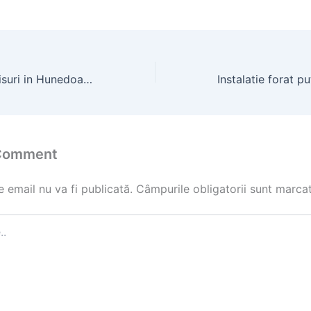
Reparatii Acoperisuri in Hunedoara: Solutii pentru Igrasie si Infiltratii
 Comment
 email nu va fi publicată.
Câmpurile obligatorii sunt marca