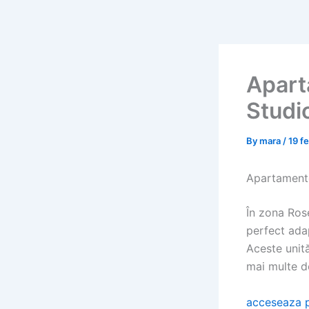
Skip
to
content
Apart
Studi
By
mara
/
19 f
Apartament
În zona Ros
perfect adap
Aceste unită
mai multe de
acceseaza 