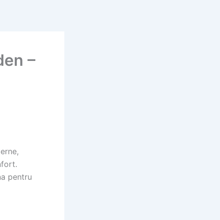
den –
erne,
fort.
na pentru