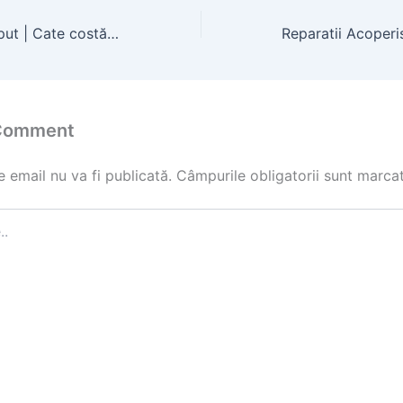
Pret metru foraj put | Cate costă forajul unui put?
 Comment
 email nu va fi publicată.
Câmpurile obligatorii sunt marca