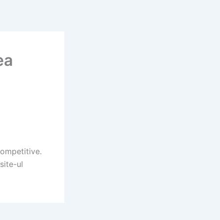
ea
competitive.
site-ul