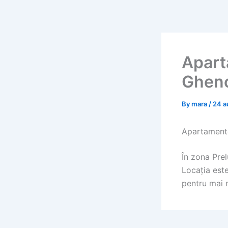
Skip
to
content
Apart
Ghenc
By
mara
/
24 a
Apartament
În zona Pre
Locația este
pentru mai 