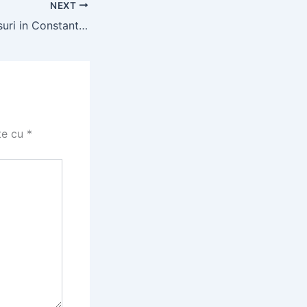
NEXT
Reparatii Acoperisuri in Constanta: Solutii pentru Igrasie si Infiltratii
te cu
*