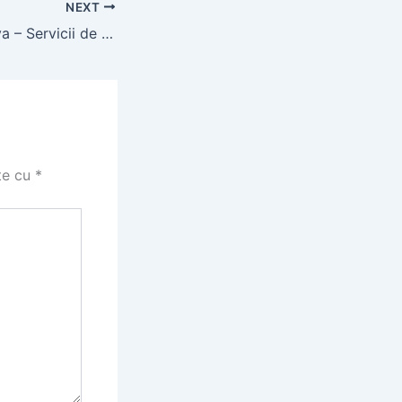
NEXT
Escorte in Suceava – Servicii de calitate
te cu
*