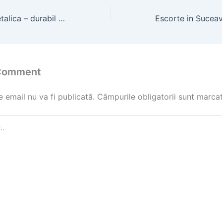
Acoperis hala metalica – durabil si eficient
 Comment
 email nu va fi publicată.
Câmpurile obligatorii sunt marca