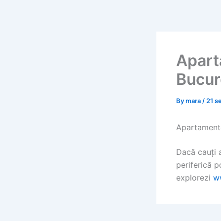
Skip
to
content
Apart
Bucur
By
mara
/
21 s
Apartamente
Dacă cauți 
periferică p
explorezi
w