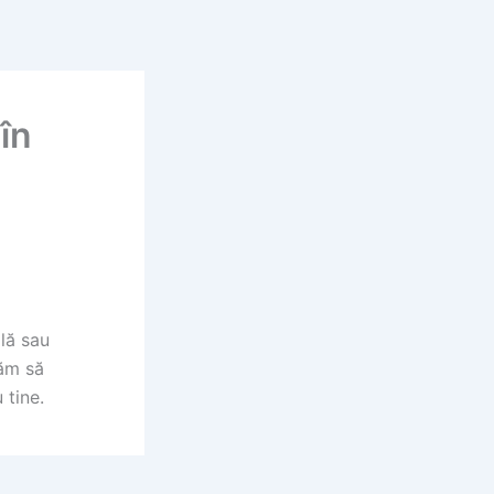
în
lă sau
dăm să
 tine.