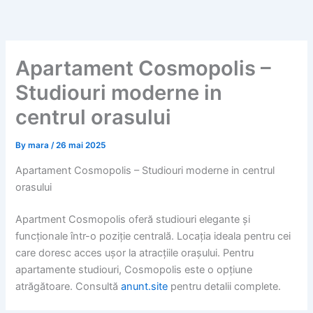
Skip
to
content
Apartament Cosmopolis –
Studiouri moderne in
centrul orasului
By
mara
/
26 mai 2025
Apartament Cosmopolis – Studiouri moderne in centrul
orasului
Apartment Cosmopolis oferă studiouri elegante și
funcționale într-o poziție centrală. Locația ideala pentru cei
care doresc acces ușor la atracțiile orașului. Pentru
apartamente studiouri, Cosmopolis este o opțiune
atrăgătoare. Consultă
anunt.site
pentru detalii complete.